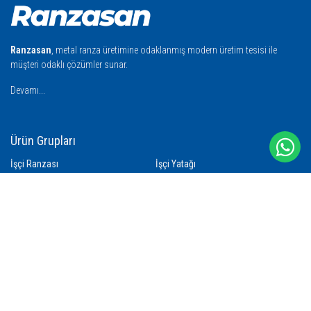
Ranzasan
, metal ranza üretimine odaklanmış modern üretim tesisi ile
müşteri odaklı çözümler sunar.
Devamı...
Ürün Grupları
İşçi Ranzası
İşçi Yatağı
İşçi Battaniyesi
İşçi Nevresimi
İşçi Yastığı
İşçi Yorganı
Çamaşır Yıkama Filesi
İşçi Havlusu
İşçi Bareti
İletişim